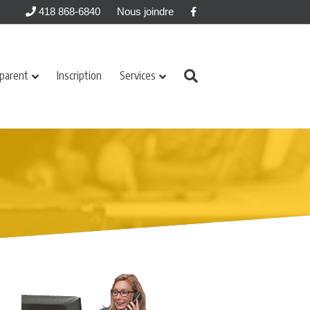
Facebook
418 868-6840
Nous joindre
 parent
Inscription
Services